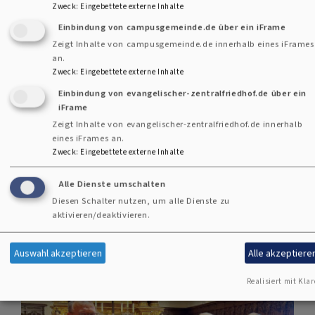
Eingeladen sind Familien, die vor einigen
Zweck
:
Eingebettete externe Inhalte
Jahren, Monaten oder erst vor einigen
Einbindung von campusgemeinde.de über ein iFrame
Wochen den Verlust ihres Kindes erleben
Zeigt Inhalte von campusgemeinde.de innerhalb eines iFrames
mussten. Egal, ob dieses Kind bei seinem
an.
Zweck
:
Eingebettete externe Inhalte
Abschied noch sehr klein oder schon größer
Einbindung von evangelischer-zentralfriedhof.de über ein
oder gar schon erwachsen war. Die
iFrame
betroffenen Familien teilen ihr Schicksal.
Zeigt Inhalte von evangelischer-zentralfriedhof.de innerhalb
eines iFrames an.
über
Weiterlesen
Zweck
:
Eingebettete externe Inhalte
Ökumenischer
Alle Dienste umschalten
Gedenkgottesdienst
Diesen Schalter nutzen, um alle Dienste zu
aktivieren/deaktivieren.
für
verstorbene
Auswahl akzeptieren
Alle akzeptiere
Kinder
Realisiert mit Klar
und