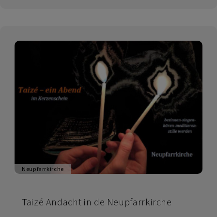
ebw
Regensburg
Neupfarrkirche
Taizé Andacht in de Neupfarrkirche