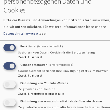
personenbezogenen Daten und
den Kirchengemeinden, der
Gesamtkirchenverwaltung, Mitarbeitende
Cookies
aus dem Kirchengemeindeamt und
Bitte die Dienste und Anwendungen von Drittanbietern auswählen
Vertreter aus dem Landeskirchenamt und
die wir nutzen möchten.
Für weitere Informationen bitte unsere
der Finanzstelle in Ansbach in der
Datenschutzhinweise
lesen.
Markuskirche in Regensburg eingefunden.
über
Weiterlesen
Funktional
(immer erforderlich)
Speichern von Daten: Cookie für die Benutzersitzung
Andrea
Zweck
:
Funktional
Betz
Consent Manager
(immer erforderlich)
Cookie Consent speichert Ihre Einwilligungsstatus im Browser
als
Zweck
:
Funktional
neue
Einbindung von Youtube-Videos
Geschäftsführerin
Zeigt Videos von Youtube
Zweck
:
Eingebettete externe Inhalte
im
Einbindung von www.ardmediathek.de über ein iFrame
Kirchengemeindeamt
Zeigt Inhalte von www.ardmediathek.de innerhalb eines iFram