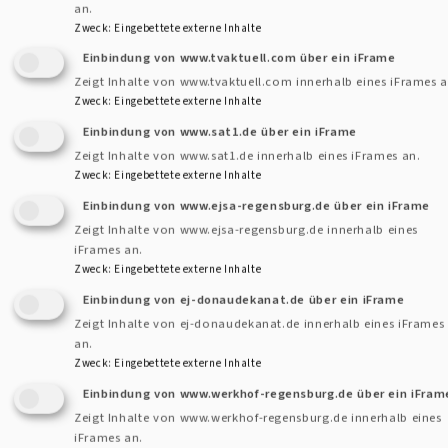
an.
eingeführt
Zweck
:
Eingebettete externe Inhalte
Einbindung von www.tvaktuell.com über ein iFrame
Klinikseelsorge, Kinderuniklinik Ostbayern
Zeigt Inhalte von www.tvaktuell.com innerhalb eines iFrames a
Zweck
:
Eingebettete externe Inhalte
Einbindung von www.sat1.de über ein iFrame
Ökumenischer Gedenkgottesdienst für
Zeigt Inhalte von www.sat1.de innerhalb eines iFrames an.
verstorbene Kinder und Jugendliche
Zweck
:
Eingebettete externe Inhalte
Einbindung von www.ejsa-regensburg.de über ein iFrame
Zeigt Inhalte von www.ejsa-regensburg.de innerhalb eines
Am
Sonntag, den 08.12.2024, findet um
iFrames an.
15.00 Uhr
der ökumenische
Zweck
:
Eingebettete externe Inhalte
Gedenkgottesdienst in der
Kirche St.
Einbindung von ej-donaudekanat.de über ein iFrame
Franziskus
(Kirchfeldallee 1, 93055
Zeigt Inhalte von ej-donaudekanat.de innerhalb eines iFrames
Regensburg-Burgweinting) statt. Das
an.
Zweck
:
Eingebettete externe Inhalte
Motto dazu: "Damit ihr Licht für immer
Einbindung von www.werkhof-regensburg.de über ein iFram
leuchtet."
Zeigt Inhalte von www.werkhof-regensburg.de innerhalb eines
iFrames an.