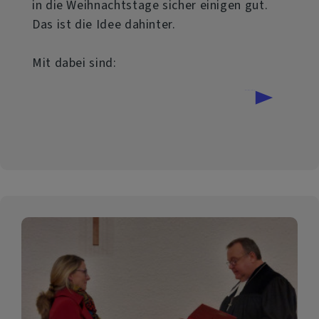
in die Weihnachtstage sicher einigen gut.
Das ist die Idee dahinter.
Mit dabei sind:
über
Weiterlesen
Pop
Up
Segen
am
Bahnhof