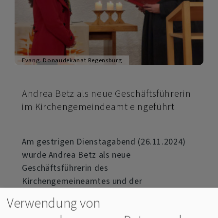
Evang. Donaudekanat Regensburg
Andrea Betz als neue Geschäftsführerin
im Kirchengemeindeamt eingeführt
Am gestrigen Dienstagabend (26.11.2024)
wurde Andrea Betz als neue
Geschäftsführerin des
Kirchengemeineamtes und der
Gesamtkirchengemeinde in ihr Amt
Verwendung von
eingeführt. Dazu hatten sich Mitglieder aus