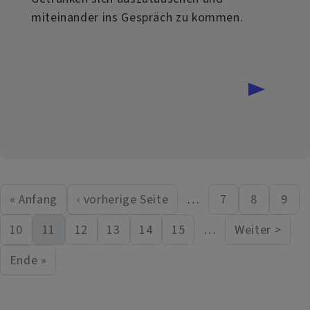
miteinander ins Gespräch zu kommen.
über
Weiterlesen
Taizé
Andacht
in
de
« Anfang
‹ vorherige Seite
…
7
8
9
First page
Vorherige Seite
Seite
Seite
Seit
Seitennummerierung
Neupfarrkirche
10
11
12
13
14
15
…
Weiter >
Seite
Aktuelle Seite
Seite
Seite
Seite
Seite
Nächste 
Ende »
Last page