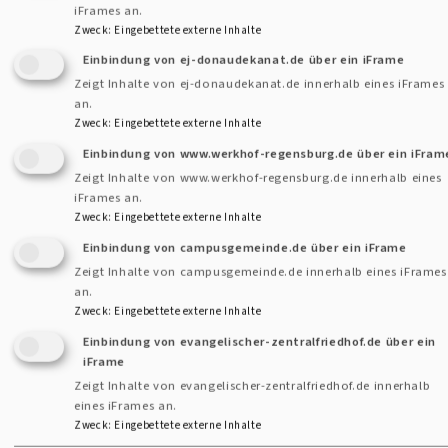
iFrames an.
Zweck
:
Eingebettete externe Inhalte
Einbindung von ej-donaudekanat.de über ein iFrame
Ansprechstelle für Betroffene
Zeigt Inhalte von ej-donaudekanat.de innerhalb eines iFrames
an.
Zweck
:
Eingebettete externe Inhalte
Wem durch einen kirchlichen
Einbindung von www.werkhof-regensburg.de über ein iFram
Mitarbeitenden sexualisierte
Zeigt Inhalte von www.werkhof-regensburg.de innerhalb eines
Gewalt zugefügt wurde, kann sich
iFrames an.
an die „Ansprechstelle für
Zweck
:
Eingebettete externe Inhalte
Betroffene“ wenden. Die Beraterinnen begleiten in einem
Einbindung von campusgemeinde.de über ein iFrame
Zeigt Inhalte von campusgemeinde.de innerhalb eines iFrames
absolut vertraulichen Rahmen. Sie überlegen gemeinsam
an.
mit den Betroffenen, welche Hilfe und Unterstützung diese
Zweck
:
Eingebettete externe Inhalte
brauchen, und welche Schritte sie als nächstes gehen
Einbindung von evangelischer-zentralfriedhof.de über ein
möchten. Ohne Einwilligung der Betroffenen werden keine
iFrame
Informationen an Dritte weitergegeben. Wir haben zwei
Zeigt Inhalte von evangelischer-zentralfriedhof.de innerhalb
eines iFrames an.
Telefonsprechstunden in der Woche für Sie eingerichtet, an
Zweck
:
Eingebettete externe Inhalte
denen wir persönlich für Sie da sind: Montag, 10:00 Uhr bis