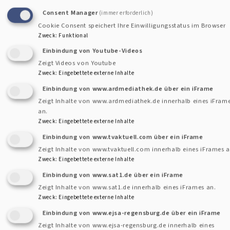
Consent Manager
(immer erforderlich)
Montag von 9 - 10 Uhr
Cookie Consent speichert Ihre Einwilligungsstatus im Browser
Donnerstag von 16 - 17:00 Uhr
Zweck
:
Funktional
Einbindung von Youtube-Videos
E-Mail:
daniela.westner@elkb.de
Zeigt Videos von Youtube
Zweck
:
Eingebettete externe Inhalte
Tel.: +49 (0)176 4707 6419
Einbindung von www.ardmediathek.de über ein iFrame
Zeigt Inhalte von www.ardmediathek.de innerhalb eines iFram
an.
Weitere Informationen und Ansprechpartner der Fachstelle
Zweck
:
Eingebettete externe Inhalte
Prävention der Evangelischen Landeskirche finden Sie auch
Einbindung von www.tvaktuell.com über ein iFrame
unter folgendem Link:
Zeigt Inhalte von www.tvaktuell.com innerhalb eines iFrames a
Zweck
:
Eingebettete externe Inhalte
https://aktiv-gegen-missbrauch.bayern-
Einbindung von www.sat1.de über ein iFrame
evangelisch.de/pravention.php
Zeigt Inhalte von www.sat1.de innerhalb eines iFrames an.
Zweck
:
Eingebettete externe Inhalte
Einbindung von www.ejsa-regensburg.de über ein iFrame
Beratungsmöglichkeiten
Zeigt Inhalte von www.ejsa-regensburg.de innerhalb eines