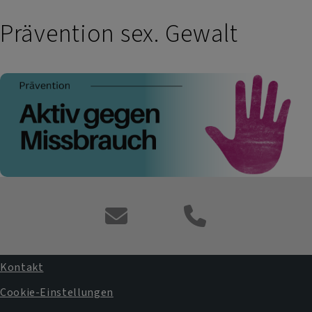
Prävention sex. Gewalt
Kontaktformular
Kontakt
Fußbereichsmenü
Cookie-Einstellungen