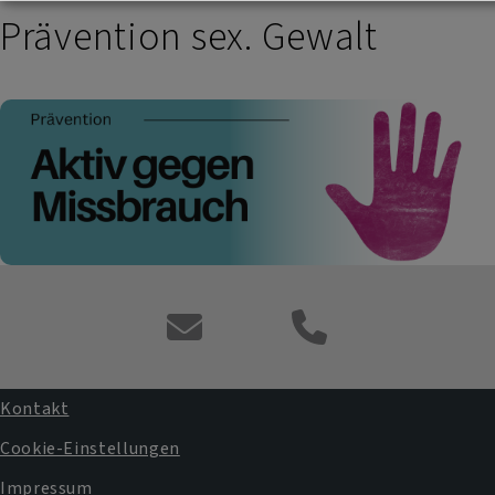
Prävention sex. Gewalt
Kontaktformular
Kontakt
Fußbereichsmenü
Cookie-Einstellungen
Impressum