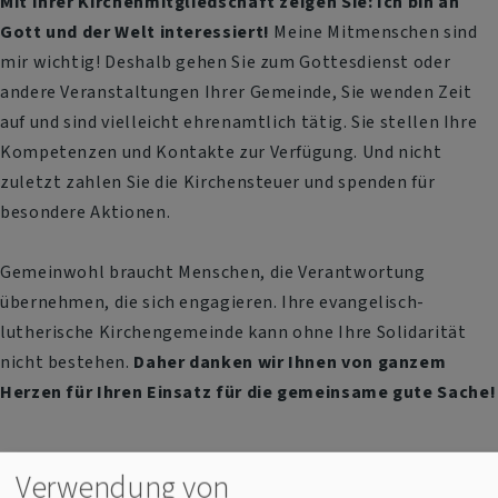
Mit Ihrer Kirchenmitgliedschaft zeigen Sie: Ich bin an
Gott und der Welt interessiert!
Meine Mitmenschen sind
mir wichtig! Deshalb gehen Sie zum Gottesdienst oder
andere Veranstaltungen Ihrer Gemeinde, Sie wenden Zeit
auf und sind vielleicht ehrenamtlich tätig. Sie stellen Ihre
Kompetenzen und Kontakte zur Verfügung. Und nicht
zuletzt zahlen Sie die Kirchensteuer und spenden für
besondere Aktionen.
Gemeinwohl braucht Menschen, die Verantwortung
übernehmen, die sich engagieren. Ihre evangelisch-
lutherische Kirchengemeinde kann ohne Ihre Solidarität
nicht bestehen.
Daher danken wir Ihnen von ganzem
Herzen für Ihren Einsatz für die gemeinsame gute Sache!
Verwendung von