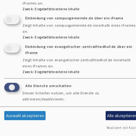
iFrames an.
Zweck
:
Eingebettete externe Inhalte
Einbindung von campusgemeinde.de über ein iFrame
Zeigt Inhalte von campusgemeinde.de innerhalb eines iFrames
an.
Zweck
:
Eingebettete externe Inhalte
Ihre Spende
Einbindung von evangelischer-zentralfriedhof.de über ein
iFrame
Zeigt Inhalte von evangelischer-zentralfriedhof.de innerhalb
eines iFrames an.
Zweck
:
Eingebettete externe Inhalte
Alle Dienste umschalten
Kirchensteuer
Kirchgeld
Kollekten
Spenden
Diesen Schalter nutzen, um alle Dienste zu
Finanzen
Geld
aktivieren/deaktivieren.
Auswahl akzeptieren
Alle akzeptiere
Realisiert mit Klar