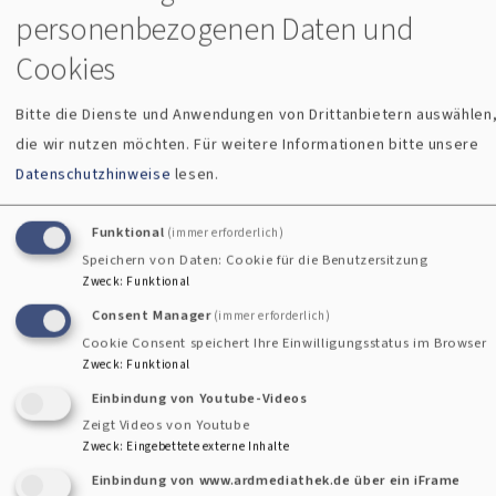
personenbezogenen Daten und
Cookies
Bitte die Dienste und Anwendungen von Drittanbietern auswählen
die wir nutzen möchten.
Für weitere Informationen bitte unsere
Datenschutzhinweise
lesen.
Funktional
(immer erforderlich)
Bildrechte
beim Autor
Speichern von Daten: Cookie für die Benutzersitzung
Zweck
:
Funktional
Consent Manager
(immer erforderlich)
Weitere Infos zum Thema Kirche und ihre Finanzierung:
Cookie Consent speichert Ihre Einwilligungsstatus im Browser
Kirchgeld in Bayern
Zweck
:
Funktional
Kirchensteuer in Bayern
Einbindung von Youtube-Videos
Kirchenfinanzen der EKD
Zeigt Videos von Youtube
Zweck
:
Eingebettete externe Inhalte
Einbindung von www.ardmediathek.de über ein iFrame