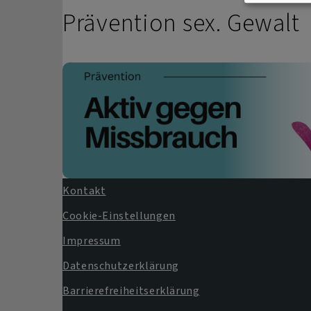
Prävention sex. Gewalt
Kontakt
Fußbereichsmenü
Cookie-Einstellungen
Impressum
Datenschutzerklärung
Barrierefreiheitserklärung