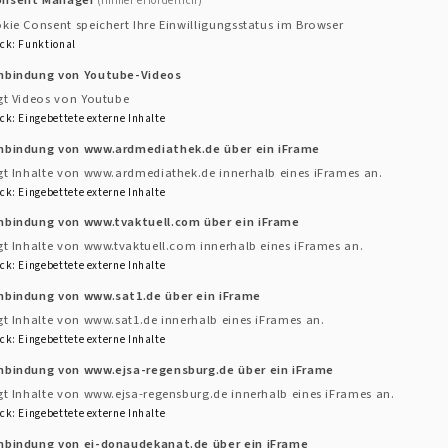
(immer erforderlich)
en, wirtschaftlichen und sozialen Belange der Mitarbeit
kie Consent speichert Ihre Einwilligungsstatus im Browser
ck
:
Funktional
inbindung von Youtube-Videos
rat“, im Bereich des öffentlichen Dienstes „Personalrat“
gt Videos von Youtube
ht „Mitarbeitervertretung“. Der Name ist Programm, den
ck
:
Eingebettete externe Inhalte
teressen ist die Hauptaufgabe der rund 80 Mitarbeiterve
inbindung von www.ardmediathek.de über ein iFrame
rn (ELKB) und der 180 Mitarbeitervertretungen (für rund
gt Inhalte von www.ardmediathek.de innerhalb eines iFrames an.
ck
:
Eingebettete externe Inhalte
inbindung von www.tvaktuell.com über ein iFrame
gt Inhalte von www.tvaktuell.com innerhalb eines iFrames an.
itarbeitenden sind Mitarbeitervertretungen zu bilden. D
ck
:
Eingebettete externe Inhalte
r Anzahl der Mitarbeitenden einer Dienststelle und kann
inbindung von www.sat1.de über ein iFrame
hte bei zentralen Entscheidungen, die die Mitarbeiter
gt Inhalte von www.sat1.de innerhalb eines iFrames an.
ch bei Versetzung oder Kündigung.
ck
:
Eingebettete externe Inhalte
inbindung von www.ejsa-regensburg.de über ein iFrame
ungsarbeit ist das Kirchengesetz über Mitarbeitervertr
gt Inhalte von www.ejsa-regensburg.de innerhalb eines iFrames an.
isch-Lutherische Kirche in Bayern.
ck
:
Eingebettete externe Inhalte
inbindung von ej-donaudekanat.de über ein iFrame