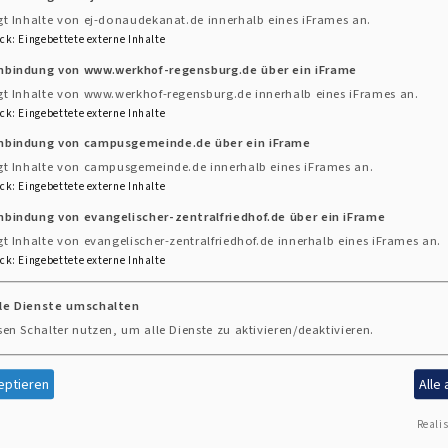
/mitarbeitervertretungen.php
)
gt Inhalte von ej-donaudekanat.de innerhalb eines iFrames an.
ck
:
Eingebettete externe Inhalte
inbindung von www.werkhof-regensburg.de über ein iFrame
gt Inhalte von www.werkhof-regensburg.de innerhalb eines iFrames an.
ck
:
Eingebettete externe Inhalte
rtretungen:
inbindung von campusgemeinde.de über ein iFrame
gt Inhalte von campusgemeinde.de innerhalb eines iFrames an.
e Kirchengemeinden der Gesamtkirchengemeinde)
ck
:
Eingebettete externe Inhalte
nden Burglengenfeld, Hemau, Hengersberg und Schierli
nbindung von evangelischer-zentralfriedhof.de über ein iFrame
gt Inhalte von evangelischer-zentralfriedhof.de innerhalb eines iFrames an.
ck
:
Eingebettete externe Inhalte
lle Dienste umschalten
sen Schalter nutzen, um alle Dienste zu aktivieren/deaktivieren.
eptieren
Alle
Realis