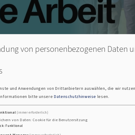
dung von personenbezogenen Daten 
s
ienste und Anwendungen von Drittanbietern auswählen, die wir nutze
 Informationen bitte unsere
Datenschutzhinweise
lesen.
itarbeitervertretung
tretung
unktional
(immer erforderlich)
ichern von Daten: Cookie für die Benutzersitzung
ck
:
Funktional
onsent Manager