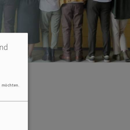
und
n möchten.