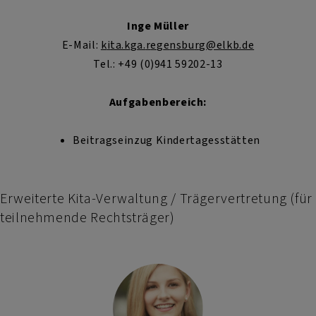
Inge Müller
E-Mail:
k
i
ta.k
g
a
.
r
e
g
e
nsbu
r
g@elkb.de
Tel.: +49 (0)941 59202-13
Aufgabenbereich:
Beitragseinzug Kindertagesstätten
Erweiterte Kita-Verwaltung / Trägervertretung (für
teilnehmende Rechtsträger)