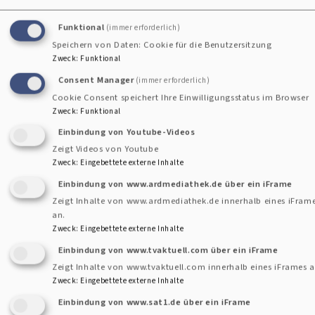
Funktional
(immer erforderlich)
Speichern von Daten: Cookie für die Benutzersitzung
Zweck
:
Funktional
Bildrechte: Tina Seidl
Consent Manager
(immer erforderlich)
Cookie Consent speichert Ihre Einwilligungsstatus im Browser
Tina Seidl
Zweck
:
Funktional
E-Mail:
tina.seidl@elkb.de
Einbindung von Youtube-Videos
Tel.: +49 (0)941 59202-12
Zeigt Videos von Youtube
Zweck
:
Eingebettete externe Inhalte
Aufgabenbereiche:
Einbindung von www.ardmediathek.de über ein iFrame
Zeigt Inhalte von www.ardmediathek.de innerhalb eines iFram
an.
Buchhaltung
Zweck
:
Eingebettete externe Inhalte
laufende Buchungsgeschäfte
Einbindung von www.tvaktuell.com über ein iFrame
Jahresrechnungen/ Haushaltspläne
Zeigt Inhalte von www.tvaktuell.com innerhalb eines iFrames a
Kassenabrechnungen
Zweck
:
Eingebettete externe Inhalte
Einbindung von www.sat1.de über ein iFrame