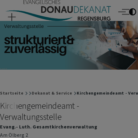
Evangelisches Donaudekanat Regensburg
Direkt zum Inhalt
Menü
Breadcrumb
Startseite
Dekanat & Service
Kirchengemeindeamt - Verw
Kirchengemeindeamt -
Verwaltungsstelle
Evang.- Luth. Gesamtkirchenverwaltung
Am Ölberg 2