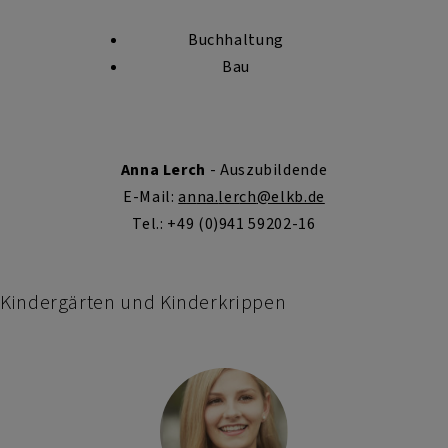
Buchhaltung
Bau
Anna Lerch
- Auszubildende
E-Mail:
a
n
n
a.
l
er
ch
@elkb.de
Tel.: +49 (0)941 59202-16
Kindergärten und Kinderkrippen