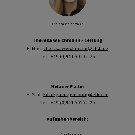
Theresa Weichmann
Theresa Weichmann - Leitung
E-Mail:
th
er
e
sa.
w
e
ichma
n
n
@elkb.de
Tel.: +49 (0)941 59202-26
Melanie Poller
E-Mail:
kita.kga.regensburg@elkb.de
Tel.: +49 (0)941 59202-29
Aufgabenbereich: