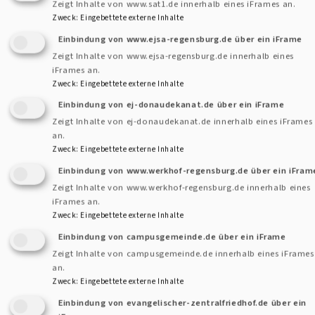
Zeigt Inhalte von www.sat1.de innerhalb eines iFrames an.
Zweck
:
Eingebettete externe Inhalte
Einbindung von www.ejsa-regensburg.de über ein iFrame
Zeigt Inhalte von www.ejsa-regensburg.de innerhalb eines
iFrames an.
Zweck
:
Eingebettete externe Inhalte
Einbindung von ej-donaudekanat.de über ein iFrame
Zeigt Inhalte von ej-donaudekanat.de innerhalb eines iFrames
beim Autor
an.
Zweck
:
Eingebettete externe Inhalte
Ingrid Frank
Einbindung von www.werkhof-regensburg.de über ein iFram
Zeigt Inhalte von www.werkhof-regensburg.de innerhalb eines
Bürozeiten: Mo/Di und Do/Fr 9-12 und 13-16 Uhr,
iFrames an.
Mi abwesend
Zweck
:
Eingebettete externe Inhalte
E-Mail:
ingrid.frank@elkb.de
Einbindung von campusgemeinde.de über ein iFrame
Tel.: +49 (0)941 59202-19
Zeigt Inhalte von campusgemeinde.de innerhalb eines iFrames
an.
Zweck
:
Eingebettete externe Inhalte
Aufgabenbereiche:
Einbindung von evangelischer-zentralfriedhof.de über ein