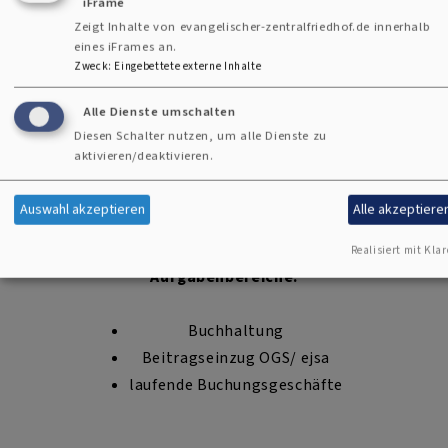
iFrame
Kasse (nur Donnerstags nach Voranmeldung)
Zeigt Inhalte von evangelischer-zentralfriedhof.de innerhalb
Buchhaltung
eines iFrames an.
laufende Buchungsgeschäfte
Zweck
:
Eingebettete externe Inhalte
Alle Dienste umschalten
Diesen Schalter nutzen, um alle Dienste zu
aktivieren/deaktivieren.
Inge Müller
E-Mail:
inge.mueller1@elkb.de
Auswahl akzeptieren
Alle akzeptiere
Tel.: +49 (0)941 59202-13
Realisiert mit Klar
Aufgabenbereiche:
Buchhaltung
Beitragseinzug OGS/ ejsa
laufende Buchungsgeschäfte