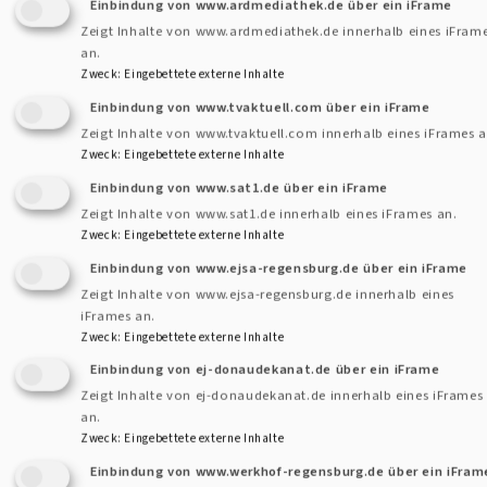
Einbindung von www.ardmediathek.de über ein iFrame
geben Ihnen ZEIT ZUM LERNEN
Zeigt Inhalte von www.ardmediathek.de innerhalb eines iFram
an.
Zweck
:
Eingebettete externe Inhalte
und
Einbindung von www.tvaktuell.com über ein iFrame
Zeigt Inhalte von www.tvaktuell.com innerhalb eines iFrames a
bieten PLATZ FÜR ENGAGEMENT.
Zweck
:
Eingebettete externe Inhalte
Einbindung von www.sat1.de über ein iFrame
Zeigt Inhalte von www.sat1.de innerhalb eines iFrames an.
Zweck
:
Eingebettete externe Inhalte
Hier gehts zur Webseite des EBW-Regensburg:
Einbindung von www.ejsa-regensburg.de über ein iFrame
Zeigt Inhalte von www.ejsa-regensburg.de innerhalb eines
https://www.ebw-regensburg.de/
iFrames an.
Zweck
:
Eingebettete externe Inhalte
Einbindung von ej-donaudekanat.de über ein iFrame
Zeigt Inhalte von ej-donaudekanat.de innerhalb eines iFrames
Evangelisches Bildungswerk
EBW
EBO
an.
Evangelische Bildung Ostbayern
Zweck
:
Eingebettete externe Inhalte
Einbindung von www.werkhof-regensburg.de über ein iFram