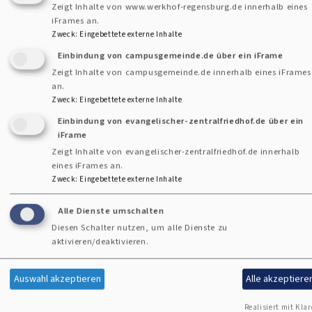
Zeigt Inhalte von www.werkhof-regensburg.de innerhalb eines
iFrames an.
Zweck
:
Eingebettete externe Inhalte
Einbindung von campusgemeinde.de über ein iFrame
Zeigt Inhalte von campusgemeinde.de innerhalb eines iFrames
Prävention sex. Gewalt
an.
Zweck
:
Eingebettete externe Inhalte
Einbindung von evangelischer-zentralfriedhof.de über ein
iFrame
Zeigt Inhalte von evangelischer-zentralfriedhof.de innerhalb
eines iFrames an.
Zweck
:
Eingebettete externe Inhalte
Alle Dienste umschalten
Diesen Schalter nutzen, um alle Dienste zu
aktivieren/deaktivieren.
Auswahl akzeptieren
Alle akzeptiere
Kontaktformular
Realisiert mit Klar