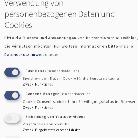
Verwendung von
Evangelisches Bildungszentrum (Stadtakademie) für die
Stadt Regensburg. Unser Sitz ist das Alumneum im Herzen
personenbezogenen Daten und
der westlichen Altstadt.
Cookies
Unser umfangreiches Bildungsprogramm ist ein wichtiger
Bitte die Dienste und Anwendungen von Drittanbietern auswählen
Baustein in der außerschulischen Bildungslandschaft. Es
die wir nutzen möchten.
Für weitere Informationen bitte unsere
richtet sich an Menschen aller Altersgruppen, unabhängig
Datenschutzhinweise
lesen.
von Herkunft oder religiösem Hintergrund. Wir verstehen
uns als offenes Haus für Begegnungen und Dialog und
Funktional
(immer erforderlich)
bieten die Möglichkeit, sich (ehrenamtlich) zu engagieren.
Speichern von Daten: Cookie für die Benutzersitzung
Zweck
:
Funktional
Evangelische Bildungsarbeit ermutigt und befähigt
Consent Manager
(immer erforderlich)
Cookie Consent speichert Ihre Einwilligungsstatus im Browser
Menschen, ihre schöpferischen Möglichkeiten zu nutzen. Sie
Zweck
:
Funktional
steht für Frieden, Gerechtigkeit und die Bewahrung der
Einbindung von Youtube-Videos
Schöpfung.
Zeigt Videos von Youtube
Zweck
:
Eingebettete externe Inhalte
Wir sind ORT FÜR BEGEGNUNG,