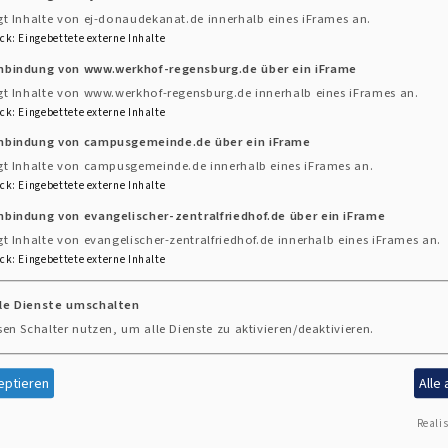
gt Inhalte von ej-donaudekanat.de innerhalb eines iFrames an.
ck
:
Eingebettete externe Inhalte
inbindung von www.werkhof-regensburg.de über ein iFrame
gt Inhalte von www.werkhof-regensburg.de innerhalb eines iFrames an.
ck
:
Eingebettete externe Inhalte
h von
inbindung von campusgemeinde.de über ein iFrame
+
n und
gt Inhalte von campusgemeinde.de innerhalb eines iFrames an.
−
ck
:
Eingebettete externe Inhalte
berg
nbindung von evangelischer-zentralfriedhof.de über ein iFrame
gt Inhalte von evangelischer-zentralfriedhof.de innerhalb eines iFrames an.
ck
:
Eingebettete externe Inhalte
roßen
ilt:
lle Dienste umschalten
sen Schalter nutzen, um alle Dienste zu aktivieren/deaktivieren.
eptieren
Alle
Realis