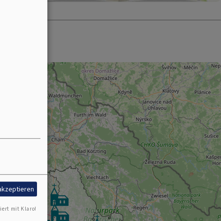
 akzeptieren
iert mit Klaro!