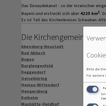
Das Donaudekanat - so der inzwischen einge
2
Bayern und erstreckt sich über
4225 km
. 
Es ist Teil des Kirchenkreises Schwaben-Altb
Die Kirchengemeinden
Verwen
Abensberg-Neustadt
Bad Abbach
Cookie
Bogen
Burglengenfeld
Bitte die D
Deggendorf
Für weitere
Geiselhöring
Hemau-Nittendorf
F
Hengersberg
Spe
Kelheim
Zwe
Maxhütte-Haidhof
C