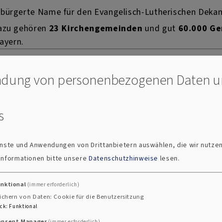
bürgerte Name für den Evangelisch-Lutherischen Dekana
Dazu gehören
23 Kirchengemeinden
und gut
60.000 Ge
ayern.
dung von personenbezogenen Daten 
Regensburger Kir
Die sieben Kirchen
s
Abbach haben sich i
zusammengeschlos
ienste und Anwendungen von Drittanbietern auswählen, die wir nutze
Neupfarr- und Drei
 Informationen bitte unsere
Datenschutzhinweise
lesen.
Maria Magdalena
St. Johannes
unktional
(immer erforderlich)
St. Lukas
ichern von Daten: Cookie für die Benutzersitzung
St. Markus
ck
:
Funktional
St. Matthäus
onsent Manager
(immer erforderlich)