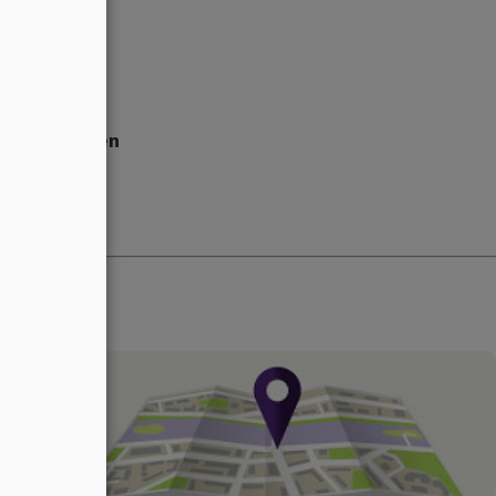
hengemeinden
e