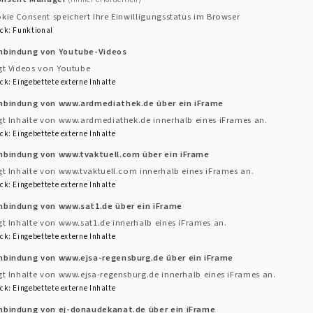
kie Consent speichert Ihre Einwilligungsstatus im Browser
Regenstauf
ck
:
Funktional
Schierling
inbindung von Youtube-Videos
gt Videos von Youtube
ck
:
Eingebettete externe Inhalte
Straubinger Kirc
inbindung von www.ardmediathek.de über ein iFrame
Christuskirche
gt Inhalte von www.ardmediathek.de innerhalb eines iFrames an.
Versöhnungskirch
ck
:
Eingebettete externe Inhalte
inbindung von www.tvaktuell.com über ein iFrame
gt Inhalte von www.tvaktuell.com innerhalb eines iFrames an.
ck
:
Eingebettete externe Inhalte
t?
inbindung von www.sat1.de über ein iFrame
gt Inhalte von www.sat1.de innerhalb eines iFrames an.
n sich, welcher Gemeinde Sie angehören?
ck
:
Eingebettete externe Inhalte
Landeskirche Bayern können Sie schnell die Gemeinde
inbindung von www.ejsa-regensburg.de über ein iFrame
Karte im unteren Bereich dieser Seite nutzen.
gt Inhalte von www.ejsa-regensburg.de innerhalb eines iFrames an.
ck
:
Eingebettete externe Inhalte
inbindung von ej-donaudekanat.de über ein iFrame