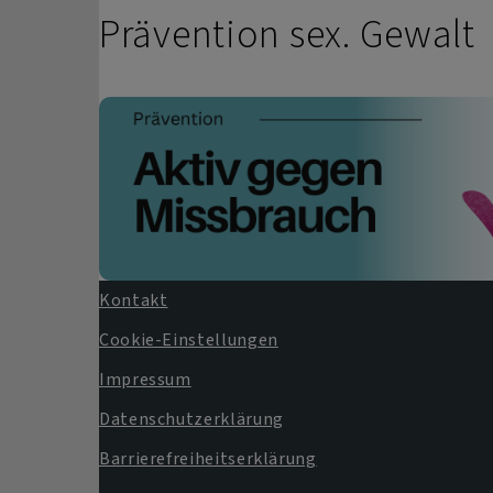
Prävention sex. Gewalt
Kontakt
Fußbereichsmenü
Cookie-Einstellungen
Impressum
Datenschutzerklärung
Barrierefreiheitserklärung