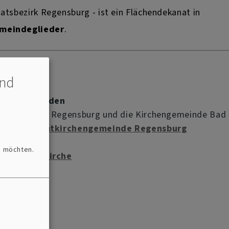
tsbezirk Regensburg - ist ein Flächendekanat in
meindeglieder
.
und
chengemeinden
gemeinden in Regensburg und die Kirchengemeinde Bad
n der
Gesamtkirchengemeinde Regensburg
sen.
n möchten.
einigkeitskirche