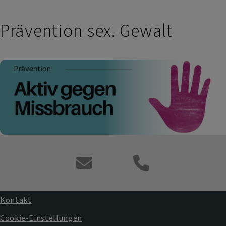
Prävention sex. Gewalt
Kontaktformular
Kontakt
Fußbereichsmenü
Cookie-Einstellungen