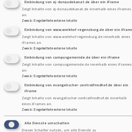
Einbindung von ej-donaudekanat.de über ein iFrame
Religionen. Als theologischen Lehrer verstehe ich bis heute
Zeigt Inhalte von ej-donaudekanat.de innerhalb eines iFrames
Prof. Henning Luther. Sein „Emmanuel Levinas Kolloquium“
an.
mit der Denkfigur: „Gott tritt mir im Antlitz des Nächsten
Zweck
:
Eingebettete externe Inhalte
entgegen“, ist mir unvergesslich.
Einbindung von www.werkhof-regensburg.de über ein iFram
Zeigt Inhalte von www.werkhof-regensburg.de innerhalb eines
iFrames an.
Zweck
:
Eingebettete externe Inhalte
Einbindung von campusgemeinde.de über ein iFrame
Kennen Sie hier im Dekanat, in Regensburg noch jemand aus
Zeigt Inhalte von campusgemeinde.de innerhalb eines iFrames
Ihrer Jugendzeit?
an.
Ja, auch wenn manche inzwischen etwas außerhalb der
Zweck
:
Eingebettete externe Inhalte
Stadt leben. Ich hoffe dennoch, Menschen aus meiner
Einbindung von evangelischer-zentralfriedhof.de über ein
iFrame
Kinderzeit wieder zu sehen (Brigitte, liest du das?).
Zeigt Inhalte von evangelischer-zentralfriedhof.de innerhalb
eines iFrames an.
Zweck
:
Eingebettete externe Inhalte
Alle Dienste umschalten
Wie ist Ihr Plan für die ersten 100 Tage, also etwa bis zur
Diesen Schalter nutzen, um alle Dienste zu