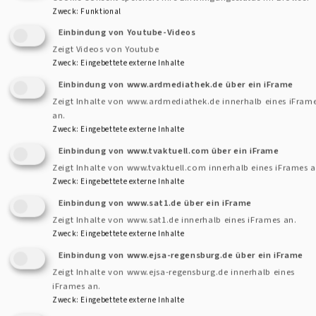
wird man nie so genau sagen können, ist er jetzt als Pfarrer
Zweck
:
Funktional
oder als Dekan hier gewesen?
Einbindung von Youtube-Videos
Zeigt Videos von Youtube
Zweck
:
Eingebettete externe Inhalte
Einbindung von www.ardmediathek.de über ein iFrame
Wo sind Sie theologisch verortet?
Zeigt Inhalte von www.ardmediathek.de innerhalb eines iFram
an.
Als Schüler konnte ich in dem Film „Lebende Augenzeugen
Zweck
:
Eingebettete externe Inhalte
Landsberg“ mitwirken. Wir haben damals Außenlager
Einbindung von www.tvaktuell.com über ein iFrame
Dachaus um Landsberg/Lech herum erforscht. Ich habe
Zeigt Inhalte von www.tvaktuell.com innerhalb eines iFrames a
einige jüdische Überlebende dieser Lager kennen gelernt
Zweck
:
Eingebettete externe Inhalte
und mit ihnen über das Leben nach und mit der Shoah
Einbindung von www.sat1.de über ein iFrame
gesprochen. Diese Menschen haben mich tief beeindruckt.
Zeigt Inhalte von www.sat1.de innerhalb eines iFrames an.
Mit ist Traurigkeit begegnet und Liebe und Verzeihen. Es
Zweck
:
Eingebettete externe Inhalte
ging in unseren Gesprächen auch darum, Gott an den
Einbindung von www.ejsa-regensburg.de über ein iFrame
Grenzen des Unsagbaren und Unerträglichen zu suchen. Der
Zeigt Inhalte von www.ejsa-regensburg.de innerhalb eines
iFrames an.
jüdisch-christliche Dialog ist mir seitdem sehr wichtig,
Zweck
:
Eingebettete externe Inhalte
inzwischen auch – weiter gefasst - der Dialog der