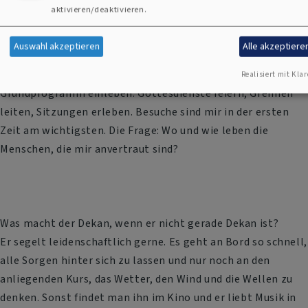
Sommerpause?
aktivieren/deaktivieren.
Ich werde mich ab April mitten ins Getümmel stürzen. Ich
denke, manche haben in den letzten Monaten auch über das
Auswahl akzeptieren
Alle akzeptiere
Normalmaß hinaus gearbeitet, um die Vakanz zu
bewältigen. Ich werde mich geschwind in das
Realisiert mit Klar
Grundprogramm einleben. Gottesdienste feiern, Gremien
leiten, Sitzungen erleben. Besuche sind mir in der ersten
Zeit am wichtigsten. Die Frage: Wo und wie leben die
Menschen, die mir anvertraut sind?
Was macht der Dekan, wenn er nicht gerade Dekan ist?
Er segelt leidenschaftlich gerne. Es geht an Bord so schnell,
alle Sorgen hinter sich zu lassen und nur noch an den
anliegenden Kurs, das Wetter, den Wind und die Wellen zu
denken. Sonst findet man ihn im Kino und er liebt Musik in