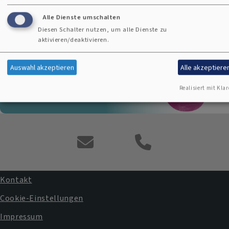
Prävention sex. Gewalt
Alle Dienste umschalten
Diesen Schalter nutzen, um alle Dienste zu
aktivieren/deaktivieren.
Auswahl akzeptieren
Alle akzeptiere
Realisiert mit Klar
Kontaktformular
Kontakt
Fußbereichsmenü
Cookie-Einstellungen
Impressum