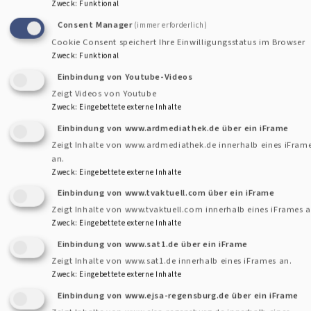
Zweck
:
Funktional
Antwort: Pfarrer Biedermann verfüge über einen gewissen
Consent Manager
(immer erforderlich)
Stil, habe das Standing, eine solche Rolle zu übernehmen
Cookie Consent speichert Ihre Einwilligungsstatus im Browser
und verfüge über viel mehr Erfahrung im Dekanat, als
Zweck
:
Funktional
beispielsweise Dekan Breu selbst.
Einbindung von Youtube-Videos
Als Stellv. Dekan sei er nun Mitglied im Leitungsteam und
Zeigt Videos von Youtube
Zweck
:
Eingebettete externe Inhalte
habe neue Aufgaben, wie Einführungen und
Verabschiedungen zu halten, aber auch Beurteilungen zu
Einbindung von www.ardmediathek.de über ein iFrame
Zeigt Inhalte von www.ardmediathek.de innerhalb eines iFram
machen und Pfarrkonferenzen zu leiten. Er habe nun im
an.
Westen die Rolle eines Förderers und gleichzeitig eines
Zweck
:
Eingebettete externe Inhalte
Verwalters. Wichtig sei aber vor allem: " Er bleibt auch
Einbindung von www.tvaktuell.com über ein iFrame
Pfarrer in dieser Gemeinde (Schierling)."
Zeigt Inhalte von www.tvaktuell.com innerhalb eines iFrames a
Zweck
:
Eingebettete externe Inhalte
Stellv. Dekanin Karolin Gerleigner dankte ihm für seine
Einbindung von www.sat1.de über ein iFrame
Bereitsschaft das Amt zu übernehmen, aber auch der
Zeigt Inhalte von www.sat1.de innerhalb eines iFrames an.
Zweck
:
Eingebettete externe Inhalte
Gemeinde und seiner Familie, die ihn dabei unterstützt.
Einbindung von www.ejsa-regensburg.de über ein iFrame