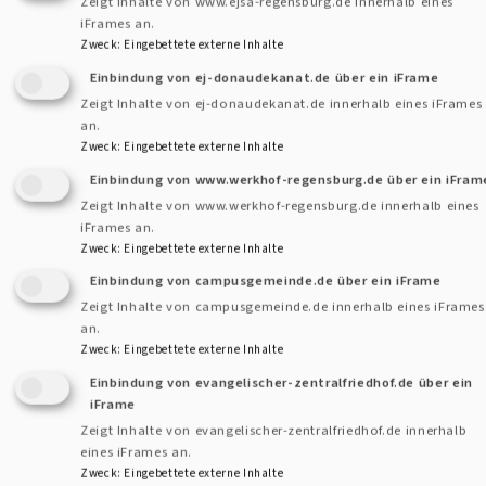
Zeigt Inhalte von www.ejsa-regensburg.de innerhalb eines
Durch Dekan Breu und seine Assistenten wurde Pfarrer
iFrames an.
Biedermann für sein neues Amt gesegnet.
Zweck
:
Eingebettete externe Inhalte
In seiner Predigt beschäftigte sich Pfarrer Biedermann
Einbindung von ej-donaudekanat.de über ein iFrame
dann passend zum Hirtensonntag und der Einführung in ein
Zeigt Inhalte von ej-donaudekanat.de innerhalb eines iFrames
Leitungsamt mit dem Thema Führung und was gute
an.
Zweck
:
Eingebettete externe Inhalte
Führung ausmacht. Dabei schlug er Paralellen zum Paartanz
Einbindung von www.werkhof-regensburg.de über ein iFram
und betrachtete die Führung von Jesus Christus genauer.
Zeigt Inhalte von www.werkhof-regensburg.de innerhalb eines
iFrames an.
Nach dem Gottesdienst überbrachten ein paar
Zweck
:
Eingebettete externe Inhalte
Vertreter*innen aus Politik, Katholischer Pfarrerei in
Einbindung von campusgemeinde.de über ein iFrame
Schierling und dem Pfarrkollegium in Grußworten ihre
Zeigt Inhalte von campusgemeinde.de innerhalb eines iFrames
Glückwünsche. Beim Anschließendem Empfang war dann
an.
Zweck
:
Eingebettete externe Inhalte
auch die Möglichkeit für alle anderen zu Gratulieren.
Einbindung von evangelischer-zentralfriedhof.de über ein
iFrame
Zeigt Inhalte von evangelischer-zentralfriedhof.de innerhalb
eines iFrames an.
Zweck
:
Eingebettete externe Inhalte