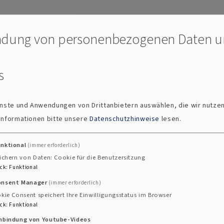
inderpfleger*in (m/w/d) ab sofort
dung von personenbezogenen Daten 
r bieten:
s
nen unbefristeten Arbeitsvertrag
rgütung nach der kirchlichen DiVO in Verbindung mit TV
hressonderzahlung und SuE-Zulage
ienste und Anwendungen von Drittanbietern auswählen, die wir nutze
ersicherung
 Informationen bitte unsere
Datenschutzhinweise
lesen.
gabend, Silvester, Buß- und Bettag) und 2 zus. Regenera
rogramme
unktional
(immer erforderlich)
ichern von Daten: Cookie für die Benutzersitzung
ck
:
Funktional
onsent Manager
(immer erforderlich)
kie Consent speichert Ihre Einwilligungsstatus im Browser
ck
:
Funktional
rschiedlichen Lebenslagen
inbindung von Youtube-Videos
und humorvollen Team