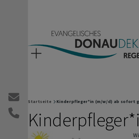
Direkt zum Inhalt
Evangelisches Donaude
Kontaktformular
Startseite
Kinderpfleger*in (m/w/d) ab sofort 
Breadcrumb
Kinderpfleger*
Wi