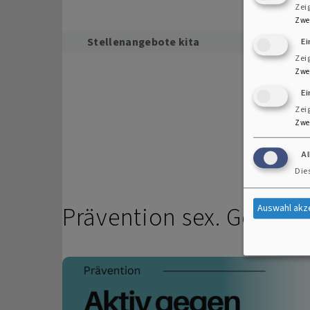
Zei
Zwe
Stellenangebote kita
E
Zei
Zwe
Ei
Zei
Zwe
A
Die
Prävention sex. Gewalt
Auswahl akz