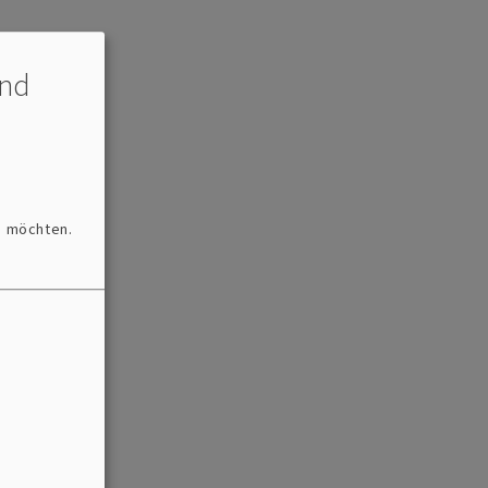
und
-L
n möchten.
tionstage