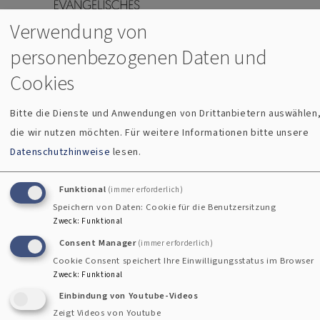
Evangelisches Donaudekanat Regensburg
Direkt zum Inhalt
Verwendung von
Menü
personenbezogenen Daten und
Cookies
Breadcrumb
Startseite
Beerdigung
Bitte die Dienste und Anwendungen von Drittanbietern auswählen
Beerdigung
die wir nutzen möchten.
Für weitere Informationen bitte unsere
Datenschutzhinweise
lesen.
Funktional
(immer erforderlich)
Evangelischer Zentralfriedhof Regensburg
Speichern von Daten: Cookie für die Benutzersitzung
Zweck
:
Funktional
Consent Manager
(immer erforderlich)
Friedhöfe sind seit Jahrhunderten Orte der Erinnerung. Sie
Cookie Consent speichert Ihre Einwilligungsstatus im Browser
sind eine Stätte des persönlichen Gedenkens und sie
Zweck
:
Funktional
bewahren die Geschichte vergangener Generationen. Sie
Einbindung von Youtube-Videos
sind Oasen der Ruhe und der Besinnung in unserer Zeit
Zeigt Videos von Youtube