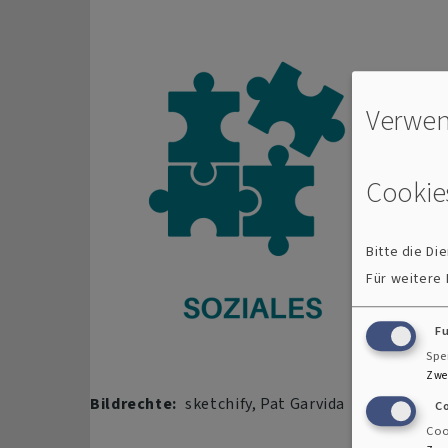
Verwen
Cookie
Bitte die D
Für weitere
F
Spe
Zwe
Bildrechte
sketchify, Pat Garvida
C
Coo