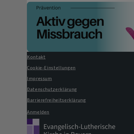
Kontakt
Fußbereichsmenü
Cookie-Einstellungen
Impressum
Datenschutzerklärung
Barrierefreiheitserklärung
Anmelden
Benutzermenü