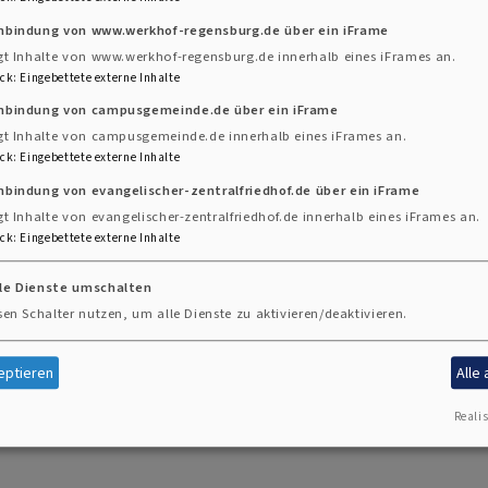
rk Regensburg
inbindung von www.werkhof-regensburg.de über ein iFrame
gt Inhalte von www.werkhof-regensburg.de innerhalb eines iFrames an.
ck
:
Eingebettete externe Inhalte
inbindung von campusgemeinde.de über ein iFrame
 seit 1974 als staatlich anerkannter Trägerder Erwachs
gt Inhalte von campusgemeinde.de innerhalb eines iFrames an.
ademie) für die Stadt Regensburg. Unser Sitz ist das A
ck
:
Eingebettete externe Inhalte
nbindung von evangelischer-zentralfriedhof.de über ein iFrame
gt Inhalte von evangelischer-zentralfriedhof.de innerhalb eines iFrames an.
ck
:
Eingebettete externe Inhalte
lle Dienste umschalten
sen Schalter nutzen, um alle Dienste zu aktivieren/deaktivieren.
eptieren
Alle
Realis