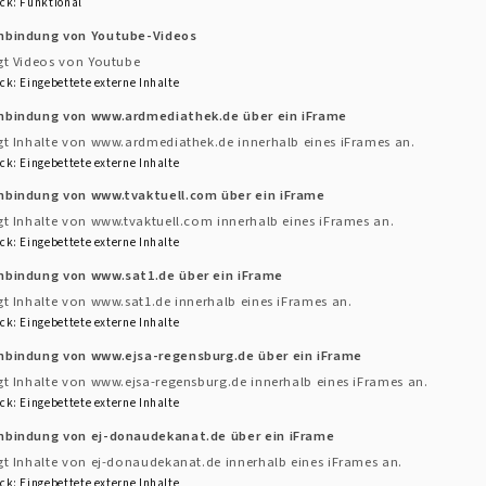
tungen begleiten & für Wohlfühlatmosphäre 
ck
:
Funktional
inbindung von Youtube-Videos
gt Videos von Youtube
ck
:
Eingebettete externe Inhalte
inbindung von www.ardmediathek.de über ein iFrame
gt Inhalte von www.ardmediathek.de innerhalb eines iFrames an.
ck
:
Eingebettete externe Inhalte
n Angeboten
inbindung von www.tvaktuell.com über ein iFrame
gt Inhalte von www.tvaktuell.com innerhalb eines iFrames an.
ck
:
Eingebettete externe Inhalte
senenbildung beim ebw- Regensburg)
inbindung von www.sat1.de über ein iFrame
gt Inhalte von www.sat1.de innerhalb eines iFrames an.
ck
:
Eingebettete externe Inhalte
inbindung von www.ejsa-regensburg.de über ein iFrame
gt Inhalte von www.ejsa-regensburg.de innerhalb eines iFrames an.
ck
:
Eingebettete externe Inhalte
inbindung von ej-donaudekanat.de über ein iFrame
gt Inhalte von ej-donaudekanat.de innerhalb eines iFrames an.
ck
:
Eingebettete externe Inhalte