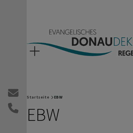
Direkt zum Inhalt
Evangelisches Donaude
Kontaktformular
Startseite
EBW
Breadcrumb
EBW