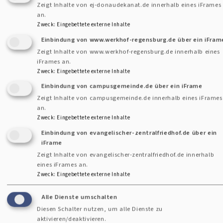
Zeigt Inhalte von ej-donaudekanat.de innerhalb eines iFrames
an.
Beim Umtrunk danach konnten die Gäste sich über den
Zweck
:
Eingebettete externe Inhalte
Vortrag austauschen, noch einmal mit Gottfriedsen ins
Einbindung von www.werkhof-regensburg.de über ein iFram
Gespräch kommen und sich persönlich verabschieden.
Zeigt Inhalte von www.werkhof-regensburg.de innerhalb eines
iFrames an.
Wir wünschen Dr. Christine Gottfriedsen für ihren
Zweck
:
Eingebettete externe Inhalte
Ruhestand alles Gute!
Einbindung von campusgemeinde.de über ein iFrame
Zeigt Inhalte von campusgemeinde.de innerhalb eines iFrames
an.
Zweck
:
Eingebettete externe Inhalte
Einbindung von evangelischer-zentralfriedhof.de über ein
iFrame
Prävention sex. Gewalt
Zeigt Inhalte von evangelischer-zentralfriedhof.de innerhalb
eines iFrames an.
Zweck
:
Eingebettete externe Inhalte
Alle Dienste umschalten
Diesen Schalter nutzen, um alle Dienste zu
aktivieren/deaktivieren.