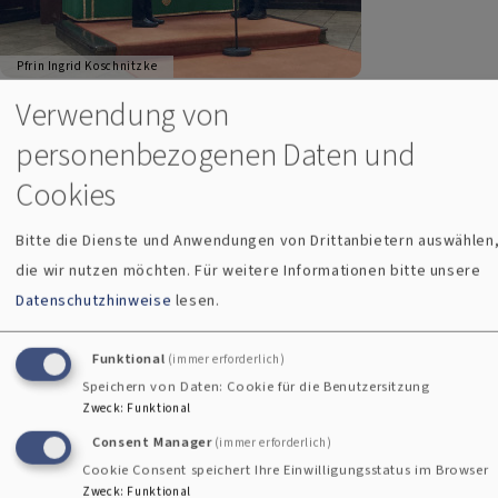
Pfrin Ingrid Koschnitzke
Verwendung von
Am Donnerstagabend fanden sich Wegbegleiter, Freunde,
personenbezogenen Daten und
Familie und Interessiert in der Neupfarrkirche ein. Das
Cookies
Dekanat hatte zur Verabschiedung von Dr. Christine
Gottfriedsen eingeladen und hierzu krönte sie die
Bitte die Dienste und Anwendungen von Drittanbietern auswählen
Verabschiedung aus dem Arbeitsleben und damit auch vom
die wir nutzen möchten.
Für weitere Informationen bitte unsere
Kirchenarchiv in Regensburg mit einem Vortrag über "
Datenschutzhinweise
lesen.
Regensburger Frauengeschichten".
Funktional
(immer erforderlich)
Zu diesem Anlass hatte sie noch einmal im Kirchenarchiv
Speichern von Daten: Cookie für die Benutzersitzung
recherchiert und stellte verschiedene Frauen vor, die
Zweck
:
Funktional
zwischen 1600 und 1800 gelebt haben und von denen anhand
Consent Manager
(immer erforderlich)
verschiedenster Aufzeichnung etwas über ihr Leben
Cookie Consent speichert Ihre Einwilligungsstatus im Browser
bekannt ist. Da waren mutige Frauen, wie Margareta
Zweck
:
Funktional