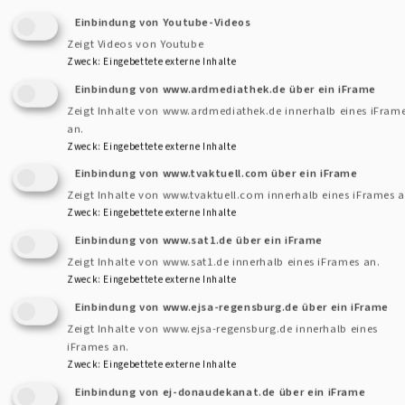
Küffnerin, die für äußerst tüchtig war und ihr Leben selbst
Einbindung von Youtube-Videos
in die Hand nahm, aber auch andere traurige und tragische
Zeigt Videos von Youtube
Zweck
:
Eingebettete externe Inhalte
Schicksale wurden nicht ausgespart. Gleichzeitig gab
Einbindung von www.ardmediathek.de über ein iFrame
Gottfriedsen einen kleinen Einblick in die Regelungen und
Zeigt Inhalte von www.ardmediathek.de innerhalb eines iFram
Streitigkeiten zur Zeit als Regensburg freie Reichsstadt
an.
war. Was Regensburger Bürgerinnen und andere Damen den
Zweck
:
Eingebettete externe Inhalte
Evangelischen Regensburger Kirchen geschenkt haben,
Einbindung von www.tvaktuell.com über ein iFrame
wurde ebenfalls erwähnt.
Zeigt Inhalte von www.tvaktuell.com innerhalb eines iFrames a
Zweck
:
Eingebettete externe Inhalte
Im Anschluss an ihren Vortrag wurde natürlich auch Dr.
Einbindung von www.sat1.de über ein iFrame
Zeigt Inhalte von www.sat1.de innerhalb eines iFrames an.
Christine Gottfriedsen selbst noch gewürdigt. Sabine
Zweck
:
Eingebettete externe Inhalte
Freudenberg hielt die Laudation und ließ ihr langes Wirken
Einbindung von www.ejsa-regensburg.de über ein iFrame
im Archiv im Straußgässchen noch einmal Revue passieren.
Zeigt Inhalte von www.ejsa-regensburg.de innerhalb eines
Schließlich bedankte sich Dekan Jörg Breu für ihren
iFrames an.
langjährigen Einsatz und entpflichtete Gottfriedsen von
Zweck
:
Eingebettete externe Inhalte
ihren Aufgaben und sprach ihr den Segen zu.
Einbindung von ej-donaudekanat.de über ein iFrame