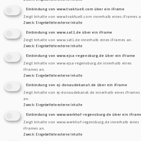
innerhalb dieser sechs Monate keine juristischen
Einbindung von www.tvaktuell.com über ein iFrame
Verfahren beginnen, in denen die Daten weiterhin
Zeigt Inhalte von www.tvaktuell.com innerhalb eines iFrames a
erforderlich sind.
Zweck
:
Eingebettete externe Inhalte
Automatisierte Entscheidungsfindung und Profiling
Einbindung von www.sat1.de über ein iFrame
Zeigt Inhalte von www.sat1.de innerhalb eines iFrames an.
Alle wesentlichen Entscheidungen zu Ihrer Bewerbung
Zweck
:
Eingebettete externe Inhalte
werden von Menschen getroffen. Automatisierte
Einbindung von www.ejsa-regensburg.de über ein iFrame
Entscheidungen, die rechtliche Wirkung entfalten oder Sie
Zeigt Inhalte von www.ejsa-regensburg.de innerhalb eines
iFrames an.
in ähnlicher Weise beeinträchtigen können, finden nicht
Zweck
:
Eingebettete externe Inhalte
statt. Ihre Daten werden auch nicht zur automatisierten
Einbindung von ej-donaudekanat.de über ein iFrame
Bewertung und Vorhersage von Arbeitsleistung,
Zeigt Inhalte von ej-donaudekanat.de innerhalb eines iFrames
Gesundheit, Zuverlässigkeit, Interessen o.ä. verwendet.
an.
Zweck
:
Eingebettete externe Inhalte
Betroffenenrechte
Einbindung von www.werkhof-regensburg.de über ein iFram
Zeigt Inhalte von www.werkhof-regensburg.de innerhalb eines
Sie können Auskunft darüber verlangen, ob wir
iFrames an.
personenbezogene Daten von Ihnen verarbeiten. Ist dies
Zweck
:
Eingebettete externe Inhalte
der Fall, so haben Sie ein Recht auf Auskunft über diese