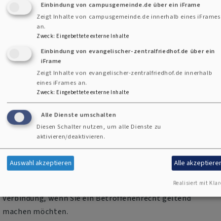
Einbindung von campusgemeinde.de über ein iFrame
personenbezogenen Daten sowie auf weitere mit der
Zeigt Inhalte von campusgemeinde.de innerhalb eines iFrames
Verarbeitung zusammenhängende Informationen (§ 19
an.
Zweck
:
Eingebettete externe Inhalte
DSGEKD). Bitte beachten Sie, dass dieses Auskunftsrecht
in bestimmten Fällen eingeschränkt oder ausgeschlossen
Einbindung von evangelischer-zentralfriedhof.de über ein
iFrame
sein kann (§ 19 Abs. 3 DSGEKD). Für den Fall, dass
Zeigt Inhalte von evangelischer-zentralfriedhof.de innerhalb
personenbezogene Daten über Sie nicht (mehr) zutreffend
eines iFrames an.
oder unvollständig sind, können Sie eine Berichtigung und
Zweck
:
Eingebettete externe Inhalte
gegebenenfalls Vervollständigung dieser Daten verlangen
Alle Dienste umschalten
(§ 20 DSGEKD). Liegen die gesetzlichen Voraussetzungen
Diesen Schalter nutzen, um alle Dienste zu
vor, so können Sie die Löschung oder Einschränkung der
aktivieren/deaktivieren.
Verarbeitung verlangen, vom Recht auf
Datenübertragbarkeit Gebrauch machen sowie
Auswahl akzeptieren
Alle akzeptiere
Widerspruch gegen die Verarbeitung einlegen (§§ 21, 22,
Realisiert mit Klar
24, 25 DSGEKD). Bitte setzen Sie sich mit uns in
Verbindung, wenn Sie ein Betroffenenrecht geltend
machen möchten.