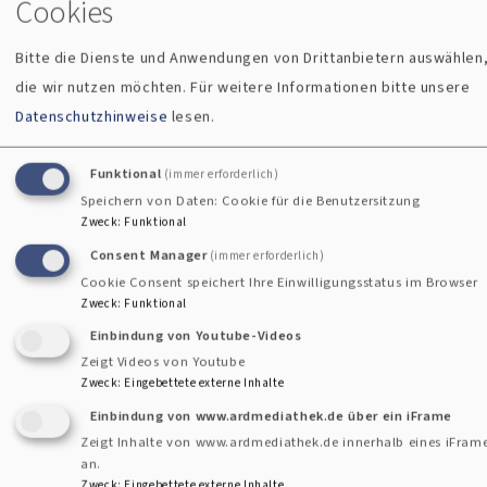
Cookies
können sich aber auch an das LKA wenden:
Landeskirchenamt der Evang.-Luth. Kirche in Bayern
Bitte die Dienste und Anwendungen von Drittanbietern auswählen
Katharina-von-Bora-Str. 7-13, 80333 München Tel. 089
die wir nutzen möchten.
Für weitere Informationen bitte unsere
55950 – E-Mail: landeskirchenamt@elkb.de
Datenschutzhinweise
lesen.
Dauer, für die die personenbezogenen Daten
Funktional
(immer erforderlich)
gespeichert werden, oder – falls dies nicht möglich ist
Speichern von Daten: Cookie für die Benutzersitzung
– Kriterien für die Festlegung der Speicherdauer
Zweck
:
Funktional
Consent Manager
(immer erforderlich)
Wenn wir uns im Auswahlverfahren für Sie entscheiden,
Cookie Consent speichert Ihre Einwilligungsstatus im Browser
werden Daten aus Ihrer Bewerbung in eine Personalakte
Zweck
:
Funktional
übernommen. Wir informieren Sie dann über die weitere
Einbindung von Youtube-Videos
Verarbeitung der Daten in der Personalakte. Wenn wir uns
Zeigt Videos von Youtube
für einen anderen Bewerber oder eine andere Bewerberin
Zweck
:
Eingebettete externe Inhalte
entscheiden, werden Ihre personenbezogenen Daten
Einbindung von www.ardmediathek.de über ein iFrame
spätestens sechs Monate nach dem Ende des
Zeigt Inhalte von www.ardmediathek.de innerhalb eines iFram
Auswahlverfahrens gelöscht bzw. zurückgesandt, soweit
an.
Zweck
:
Eingebettete externe Inhalte