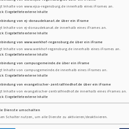
gt Inhalte von www.ejsa-regensburg.de innerhalb eines iFrames an.
ck
:
Eingebettete externe Inhalte
inbindung von ej-donaudekanat.de über ein iFrame
gt Inhalte von ej-donaudekanat.de innerhalb eines iFrames an.
ck
:
Eingebettete externe Inhalte
inbindung von www.werkhof-regensburg.de über ein iFrame
gt Inhalte von www.werkhof-regensburg.de innerhalb eines iFrames an.
ck
:
Eingebettete externe Inhalte
inbindung von campusgemeinde.de über ein iFrame
gt Inhalte von campusgemeinde.de innerhalb eines iFrames an.
ck
:
Eingebettete externe Inhalte
nbindung von evangelischer-zentralfriedhof.de über ein iFrame
gt Inhalte von evangelischer-zentralfriedhof.de innerhalb eines iFrames an.
ck
:
Eingebettete externe Inhalte
ngemeinde Regensburg
lle Dienste umschalten
sen Schalter nutzen, um alle Dienste zu aktivieren/deaktivieren.