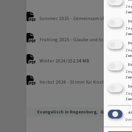
Zei
Zwe
Sommer 2025 - Gemeinsam stark
2.42 MB
E
Zei
Zwe
Frühling 2025 - Glaube und Schule
2.42 MB
E
Zei
Zwe
Winter 2024/25
2.34 MB
E
Zei
Zwe
Herbst 2024 - Stimm für Kirche
2.54 MB
Ei
Zei
Zwe
Evangelisch in Regensburg
Gesamtkirche
A
Die