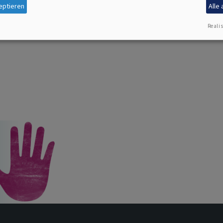
eptieren
Alle
Realis