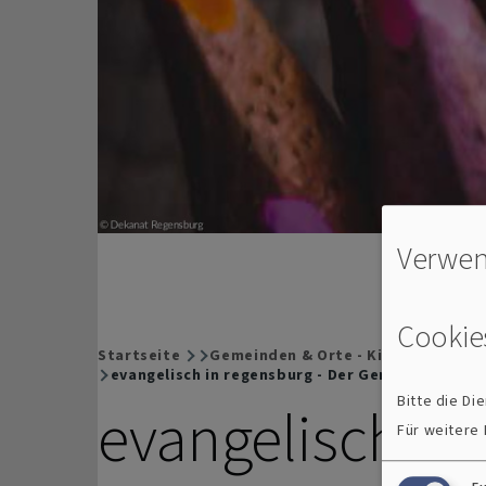
Verwen
Cookie
Startseite
Gemeinden & Orte - Kirche vor Ort
Breadcrumb
evangelisch in regensburg - Der Gemeindebrief
Bitte die D
evangelisch in
Für weitere