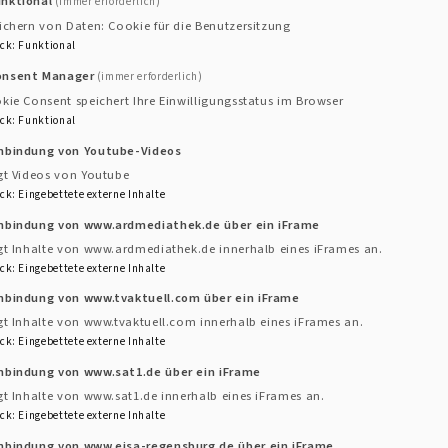
Kirchengemeinden
unktional
(immer erforderlich)
ichern von Daten: Cookie für die Benutzersitzung
ck
:
Funktional
Regensburg". Hier geht's direkt zum Download!
onsent Manager
(immer erforderlich)
kie Consent speichert Ihre Einwilligungsstatus im Browser
ck
:
Funktional
inbindung von Youtube-Videos
gt Videos von Youtube
ck
:
Eingebettete externe Inhalte
inbindung von www.ardmediathek.de über ein iFrame
gt Inhalte von www.ardmediathek.de innerhalb eines iFrames an.
ck
:
Eingebettete externe Inhalte
inbindung von www.tvaktuell.com über ein iFrame
gt Inhalte von www.tvaktuell.com innerhalb eines iFrames an.
ck
:
Eingebettete externe Inhalte
.11 MB
inbindung von www.sat1.de über ein iFrame
gt Inhalte von www.sat1.de innerhalb eines iFrames an.
ck
:
Eingebettete externe Inhalte
inbindung von www.ejsa-regensburg.de über ein iFrame