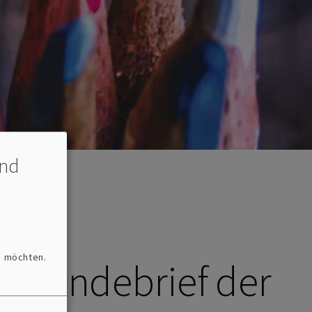
und
n möchten.
emeindebrief der