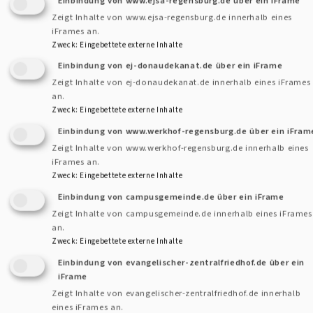
Karolin
Zeigt Inhalte von www.ejsa-regensburg.de innerhalb eines
Gerleigner
Stellv. Dekanin
iFrames an.
als
Zweck
:
Eingebettete externe Inhalte
Stellv.
Einbindung von ej-donaudekanat.de über ein iFrame
Prävention sex. Gewalt
Dekanin
Zeigt Inhalte von ej-donaudekanat.de innerhalb eines iFrames
der
an.
Zweck
:
Eingebettete externe Inhalte
Region
Einbindung von www.werkhof-regensburg.de über ein iFram
eingeführt
Zeigt Inhalte von www.werkhof-regensburg.de innerhalb eines
iFrames an.
Zweck
:
Eingebettete externe Inhalte
Einbindung von campusgemeinde.de über ein iFrame
Zeigt Inhalte von campusgemeinde.de innerhalb eines iFrames
an.
Zweck
:
Eingebettete externe Inhalte
Einbindung von evangelischer-zentralfriedhof.de über ein
Kontaktformular
iFrame
Zeigt Inhalte von evangelischer-zentralfriedhof.de innerhalb
eines iFrames an.