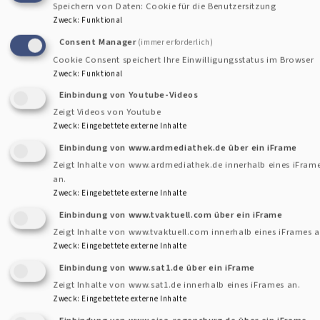
Speichern von Daten: Cookie für die Benutzersitzung
Zweck
:
Funktional
Bildrechte
Janine Monat; Foto No9
Consent Manager
(immer erforderlich)
Cookie Consent speichert Ihre Einwilligungsstatus im Browser
Pfarrerin Karolin Gerleigner als Stellv. Dekanin der
Zweck
:
Funktional
Region eingeführt
Einbindung von Youtube-Videos
Zeigt Videos von Youtube
Mit einem Festgottesdienst in der Dreieinigkeitskirche in
Zweck
:
Eingebettete externe Inhalte
Plattling wurde Pfarrerin Karolin Gerleigner in ihr neues
Einbindung von www.ardmediathek.de über ein iFrame
Amt eingeführt. Zahlreiche Kolleg*innen der Region und
Zeigt Inhalte von www.ardmediathek.de innerhalb eines iFram
an.
dem Dekanat, sowie Wegbegleiter*innen aus der Gemeinde,
Zweck
:
Eingebettete externe Inhalte
Vertreter der Stadt Plattling und der Katholische Kollege
Einbindung von www.tvaktuell.com über ein iFrame
aus Plattling waren dazu gekommen, um mit ihr zu feiern.
Zeigt Inhalte von www.tvaktuell.com innerhalb eines iFrames a
Dekan Breu führte sie in ihr neues Amt ein und segnete sie
Zweck
:
Eingebettete externe Inhalte
gemeinsam mit Familie, Kolleg*innen und Freunden dafür.
Einbindung von www.sat1.de über ein iFrame
Weiterlesen
über
Zeigt Inhalte von www.sat1.de innerhalb eines iFrames an.
Zweck
:
Eingebettete externe Inhalte
Pfarrerin
Einbindung von www.ejsa-regensburg.de über ein iFrame