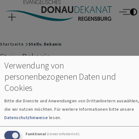
Evangelisches Donaudekanat Regensburg
Direkt zum Inhalt
Menü
Breadcrumb
Startseite
Stellv. Dekanin
Stellv. Dekanin
Verwendung von
personenbezogenen Daten und
Cookies
Bitte die Dienste und Anwendungen von Drittanbietern auswählen
die wir nutzen möchten.
Für weitere Informationen bitte unsere
Datenschutzhinweise
lesen.
Funktional
(immer erforderlich)