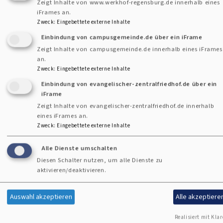
Musikalischen Kalender als Geschenk.
Zeigt Inhalte von www.werkhof-regensburg.de innerhalb eines
iFrames an.
über
Zweck
:
Eingebettete externe Inhalte
Weiterlesen
Einbindung von campusgemeinde.de über ein iFrame
Carsten
Zeigt Inhalte von campusgemeinde.de innerhalb eines iFrames
Wiedemann-
an.
Zweck
:
Eingebettete externe Inhalte
Hohl
Einbindung von evangelischer-zentralfriedhof.de über ein
in
iFrame
Zeigt Inhalte von evangelischer-zentralfriedhof.de innerhalb
Deggendorf
eines iFrames an.
Zweck
:
Eingebettete externe Inhalte
eingefürt
Alle Dienste umschalten
Diesen Schalter nutzen, um alle Dienste zu
aktivieren/deaktivieren.
Auswahl akzeptieren
Alle akzeptiere
Realisiert mit Klar