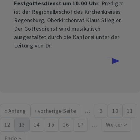
Festgottesdienst um 10.00 Uhr
. Prediger
ist der Regionalbischof des Kirchenkreises
Regensburg, Oberkirchenrat Klaus Stiegler.
Der Gottesdienst wird musikalisch
ausgestaltet durch die Kantorei unter der
Leitung von Dr.
über
Weiterlesen
125
Jahre
Auferstehungskirche
in
« Anfang
‹ vorherige Seite
…
9
10
11
First page
Vorherige Seite
Seite
Seite
Seit
Seitennummerierung
Deggendorf-
12
13
14
15
16
17
…
Weiter >
Das
Seite
Aktuelle Seite
Seite
Seite
Seite
Seite
Nächste 
wird
Ende »