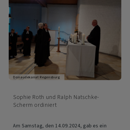
für
die
Evangelische
Jugend
im
Donaudekanat
Regensburg
Donaudekanat Regensburg
Sophie Roth und Ralph Natschke-
Scherm ordiniert
Am Samstag, den 14.09.2024, gab es ein