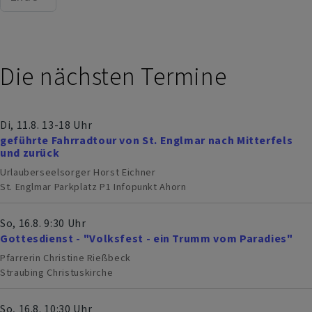
Last page
gefeiert!
Die nächsten Termine
Di, 11.8. 13-18 Uhr
geführte Fahrradtour von St. Englmar nach Mitterfels
und zurück
Urlauberseelsorger Horst Eichner
St. Englmar
Parkplatz P1 Infopunkt Ahorn
So, 16.8. 9:30 Uhr
Gottesdienst - "Volksfest - ein Trumm vom Paradies"
Pfarrerin Christine Rießbeck
Straubing
Christuskirche
So, 16.8. 10:30 Uhr