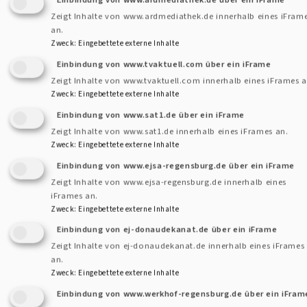
Zeigt Inhalte von www.ardmediathek.de innerhalb eines iFram
an.
Zweck
:
Eingebettete externe Inhalte
Am Freitag den 13.09. um 17.00 Uhr war die
Einbindung von www.tvaktuell.com über ein iFrame
Deggendorfer Auferstehungskirche voll.
Zeigt Inhalte von www.tvaktuell.com innerhalb eines iFrames a
Viele Gemeindemitglieder, Bekannte und
Zweck
:
Eingebettete externe Inhalte
Verwandte waren gekommen um zu feiern,
Einbindung von www.sat1.de über ein iFrame
dass Carsten Wiedemann-Hohl wieder als
Zeigt Inhalte von www.sat1.de innerhalb eines iFrames an.
Dekanatskantor in Deggendorf ist.
Zweck
:
Eingebettete externe Inhalte
Zunächst wurde aber einmal allen gedankt,
Einbindung von www.ejsa-regensburg.de über ein iFrame
die in der Vakanzzeit, die Kirchenmusik
Zeigt Inhalte von www.ejsa-regensburg.de innerhalb eines
geprägt und aufrecht erhalten hatten.
iFrames an.
Zweck
:
Eingebettete externe Inhalte
Neben dem Leiter der Kantorei und des
Einbindung von ej-donaudekanat.de über ein iFrame
Posaunenchores, kamen da noch einige
Zeigt Inhalte von ej-donaudekanat.de innerhalb eines iFrames
andere zusammen. Mit tosendem Applaus
an.
wurde hier dem Engagement Respekt
Zweck
:
Eingebettete externe Inhalte
gezollt und für alle gab es einen
Einbindung von www.werkhof-regensburg.de über ein iFram