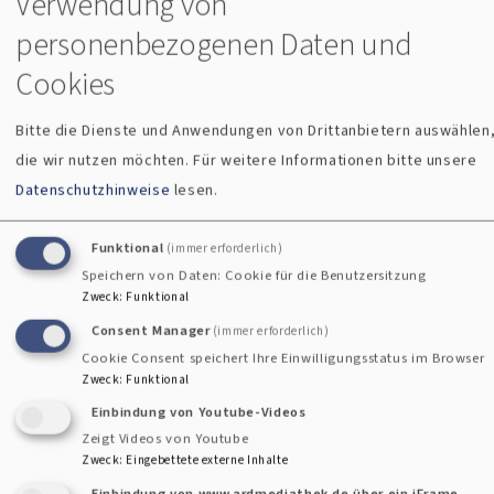
Verwendung von
personenbezogenen Daten und
und
Cookies
Ralph
Natschke-
Bitte die Dienste und Anwendungen von Drittanbietern auswählen
die wir nutzen möchten.
Für weitere Informationen bitte unsere
Scherm
Datenschutzhinweise
lesen.
ordiniert
Funktional
(immer erforderlich)
Speichern von Daten: Cookie für die Benutzersitzung
Zweck
:
Funktional
Consent Manager
(immer erforderlich)
Cookie Consent speichert Ihre Einwilligungsstatus im Browser
Zweck
:
Funktional
Donaudekanat Regensburg
Einbindung von Youtube-Videos
Zeigt Videos von Youtube
Carsten Wiedemann-Hohl in Deggendorf
Zweck
:
Eingebettete externe Inhalte
eingefürt
Einbindung von www.ardmediathek.de über ein iFrame