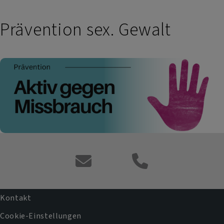
Prävention sex. Gewalt
Kontaktformular
Kontakt
Fußbereichsmenü
Cookie-Einstellungen